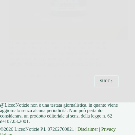
Capita più spesso di quanto si pensi, giornate lunghe,
stress, poca energia, e anche l’intimità ne risente. In
situazioni così, Blue Bull si presenta come un
supporto naturale pensato per chi vuole ritrovare
slancio, desiderio e maggiore sicurezza. Blue Bull…
LiceoNotizie
26 Marzo 2026
SUCC
@LiceoNotizie non è una testata giornalistica, in quanto viene
aggiornato senza alcuna periodicità. Non può pertanto
considerarsi un prodotto editoriale ai sensi della legge n. 62
del 07.03.2001.
©2026 LiceoNotizie P.I. 07262700821 |
Disclaimer
|
Privacy
Policy