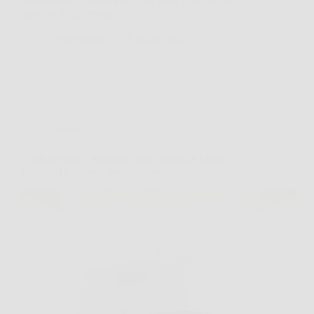
disposizione. In momenti così, Easy Cric può fare
davvero la differenza,…
LiceoNotizie
26 Marzo 2026
Offerte
Cloth Dryner – Asciuga i Tuoi Vestiti in Modo
Rapido, Delicato e Senza Stress!