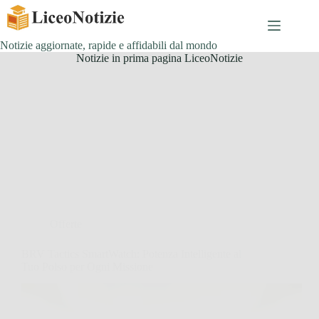
Salta
al
contenuto
Notizie aggiornate, rapide e affidabili dal mondo
Notizie in prima pagina LiceoNotizie
Offerte
BRV Tactics SmartWatch: Potenza Intelligente al
Tuo Polso per Ogni Missione