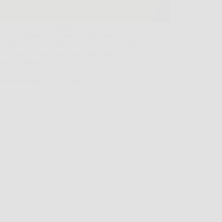
o serate in cui ci si prepara con cura, si
e il look giusto e si spera semplicemente di
si più sicuri nel momento in cui si entra in una
. In queste situazioni, FeroCharm può
tare un alleato…
LiceoNotizie
26 Marzo 2026