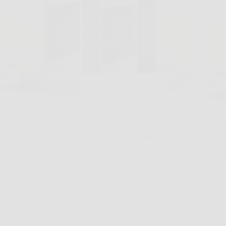
Quando entri in una stanza troppo calda in estate, o
troppo secca in inverno, te ne accorgi subito: il
Capita
comfort sparisce e anche respirare sembra meno
terra 
piacevole. In situazioni così, EKO AIR si presenta
contro
come una soluzione pratica, perché unisce…
ingomb
Cric p
LiceoNotizie
26 Marzo 2026