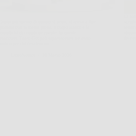
Ci son
Capita più spesso di quanto si pensi, si arriva a fine
scegli
giornata con la mente piena, il corpo stanco e la
sentir
complicità di coppia ne risente. In queste
stanza
situazioni, Tauro Gel può rappresentare un aiuto
diven
pratico per chi desidera un…
LiceoNotizie
26 Marzo 2026