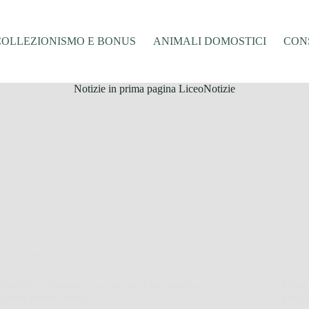
COLLEZIONISMO E BONUS
ANIMALI DOMOSTICI
CONS
Notizie in prima pagina LiceoNotizie
Offerte
Nice Pet: il comfort e la cura che il tuo amico a
Estrat
quattro zampe merita
Succo