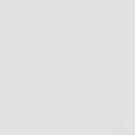
Hai appena finito di lavare una camicia che ti serve
tra poche ore, ma in casa non c’è spazio per uno
stendibiancheria aperto tutto il giorno. Cloth
Dryner nasce proprio per risolvere questo
problema quotidiano, con un formato compatto e…
LiceoNotizie
26 Marzo 2026
Offerte
Blue Bull: energia che ti travolge, potenza che
lascia il segno.