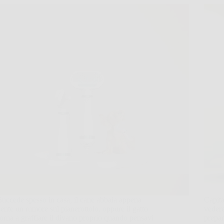
Succede spesso in casa, il cane abbaia appena
Capita
sente un rumore sul pianerottolo, oppure il gatto
vedere
torna a graffiare il divano proprio quando pensavi
prepar