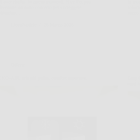
di aver risolto. In questi momenti, Nice Pet può
In mom
diventare un aiuto concreto per correggere
soluzi
abitudini…
succo
LiceoNotizie
26 Marzo 2026
Offerte
EKO-AIR: aria più pulita, comfort superiore.
Easy C
ogni t