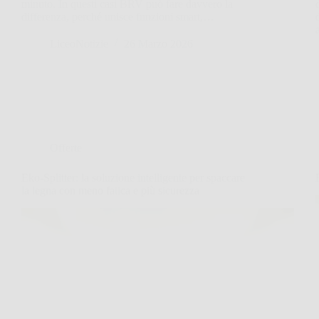
minuto. In questi casi BRV può fare davvero la
differenza, perché unisce funzioni smart,…
LiceoNotizie
26 Marzo 2026
Offerte
Eko-Splitter: la soluzione intelligente per spaccare
la legna con meno fatica e più sicurezza