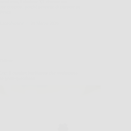
enti così, Estrattore XL diventa una
one concreta, perché permette di ottenere un
 fresco…
LiceoNotizie
26 Marzo 2026
Offerte
ric: il comfort intelligente che rivoluziona
uo gesto quotidiano