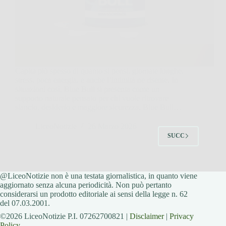
Capita più spesso di quanto si pensi, giornate lunghe,
stress, poca energia, e anche l’intimità ne risente. In
situazioni così, Blue Bull si presenta come un
supporto naturale pensato per chi vuole ritrovare
slancio, desiderio e maggiore sicurezza. Blue Bull…
LiceoNotizie
26 Marzo 2026
SUCC
@LiceoNotizie non è una testata giornalistica, in quanto viene
aggiornato senza alcuna periodicità. Non può pertanto
considerarsi un prodotto editoriale ai sensi della legge n. 62
del 07.03.2001.
©2026 LiceoNotizie P.I. 07262700821 |
Disclaimer
|
Privacy
Policy