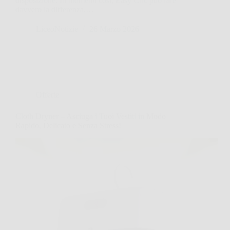
disposizione. In momenti così, Easy Cric può fare
davvero la differenza,…
LiceoNotizie
26 Marzo 2026
Offerte
Cloth Dryner – Asciuga i Tuoi Vestiti in Modo
Rapido, Delicato e Senza Stress!