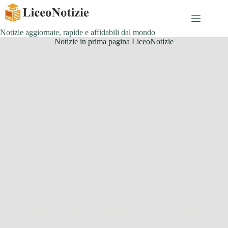
Salta
al
contenuto
Notizie aggiornate, rapide e affidabili dal mondo
Notizie in prima pagina LiceoNotizie
Offerte
BRV Tactics SmartWatch: Potenza Intelligente al
Tuo Polso per Ogni Missione