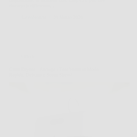
disposizione. In momenti così, Easy Cric può fare
davvero la differenza,…
LiceoNotizie
26 Marzo 2026
Offerte
Cloth Dryner – Asciuga i Tuoi Vestiti in Modo
Rapido, Delicato e Senza Stress!