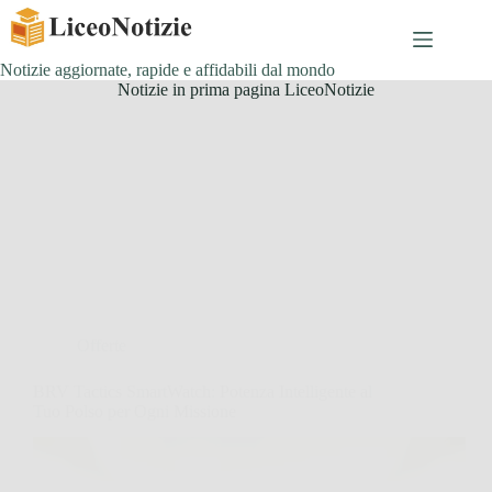
Salta
al
contenuto
Notizie aggiornate, rapide e affidabili dal mondo
Notizie in prima pagina LiceoNotizie
Offerte
BRV Tactics SmartWatch: Potenza Intelligente al
Tuo Polso per Ogni Missione