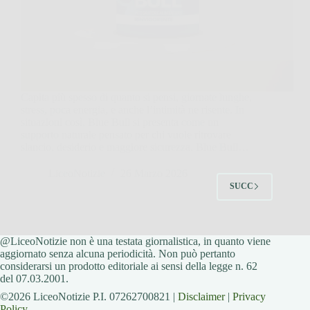
Capita più spesso di quanto si pensi, giornate lunghe,
stress, poca energia, e anche l’intimità ne risente. In
situazioni così, Blue Bull si presenta come un
supporto naturale pensato per chi vuole ritrovare
slancio, desiderio e maggiore sicurezza. Blue Bull…
LiceoNotizie
26 Marzo 2026
SUCC
@LiceoNotizie non è una testata giornalistica, in quanto viene
aggiornato senza alcuna periodicità. Non può pertanto
considerarsi un prodotto editoriale ai sensi della legge n. 62
del 07.03.2001.
©2026 LiceoNotizie P.I. 07262700821 |
Disclaimer
|
Privacy
Policy