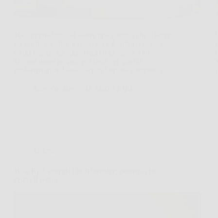
Hai appena finito di lavare una camicia che ti serve
tra poche ore, ma in casa non c’è spazio per uno
stendibiancheria aperto tutto il giorno. Cloth
Dryner nasce proprio per risolvere questo
problema quotidiano, con un formato compatto e…
LiceoNotizie
26 Marzo 2026
Offerte
Blue Bull: energia che ti travolge, potenza che
lascia il segno.