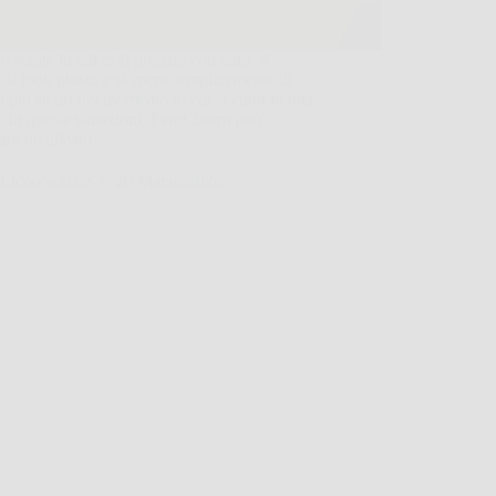
o serate in cui ci si prepara con cura, si
e il look giusto e si spera semplicemente di
si più sicuri nel momento in cui si entra in una
. In queste situazioni, FeroCharm può
tare un alleato…
LiceoNotizie
26 Marzo 2026