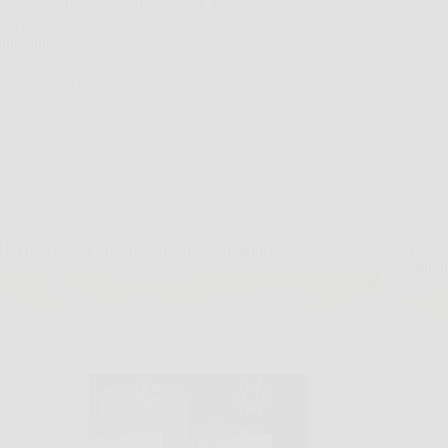
di aver risolto. In questi momenti, Nice Pet può
In mom
diventare un aiuto concreto per correggere
soluzi
abitudini…
succo
LiceoNotizie
26 Marzo 2026
Offerte
EKO-AIR: aria più pulita, comfort superiore.
Easy C
ogni t