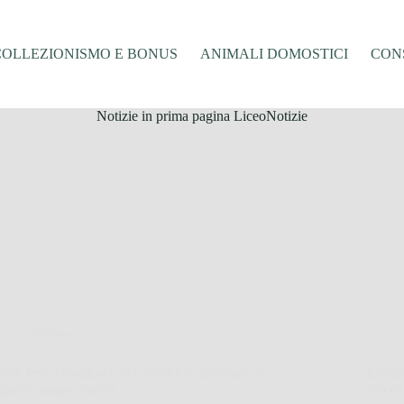
COLLEZIONISMO E BONUS
ANIMALI DOMOSTICI
CONS
Notizie in prima pagina LiceoNotizie
Offerte
Nice Pet: il comfort e la cura che il tuo amico a
Estrat
quattro zampe merita
Succo