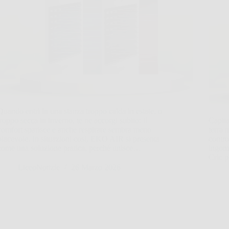
Quando entri in una stanza troppo calda in estate, o
troppo secca in inverno, te ne accorgi subito: il
Capita
comfort sparisce e anche respirare sembra meno
terra 
piacevole. In situazioni così, EKO AIR si presenta
contro
come una soluzione pratica, perché unisce…
ingomb
Cric p
LiceoNotizie
26 Marzo 2026