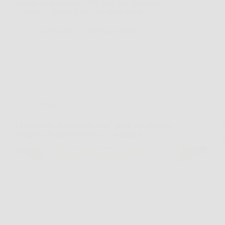
minuto. In questi casi BRV può fare davvero la
differenza, perché unisce funzioni smart,…
LiceoNotizie
26 Marzo 2026
Offerte
Eko-Splitter: la soluzione intelligente per spaccare
la legna con meno fatica e più sicurezza