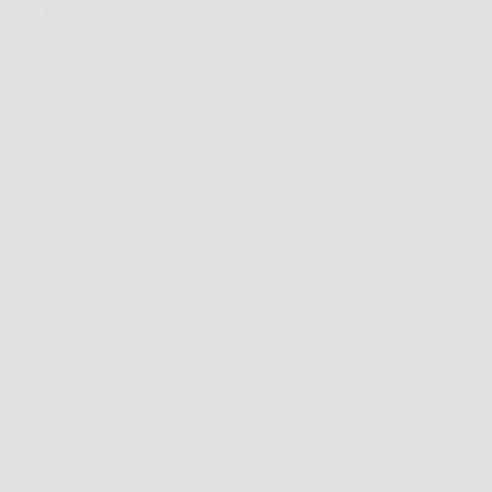
Ci son
Capita più spesso di quanto si pensi, si arriva a fine
scegli
giornata con la mente piena, il corpo stanco e la
sentir
complicità di coppia ne risente. In queste
stanza
situazioni, Tauro Gel può rappresentare un aiuto
diven
pratico per chi desidera un…
LiceoNotizie
26 Marzo 2026