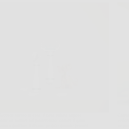
Succede spesso in casa, il cane abbaia appena
Capita
sente un rumore sul pianerottolo, oppure il gatto
vedere
torna a graffiare il divano proprio quando pensavi
prepar