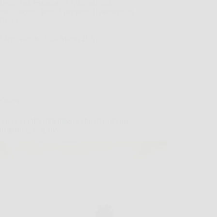
enti così, Estrattore XL diventa una
one concreta, perché permette di ottenere un
 fresco…
LiceoNotizie
26 Marzo 2026
Offerte
ric: il comfort intelligente che rivoluziona
uo gesto quotidiano